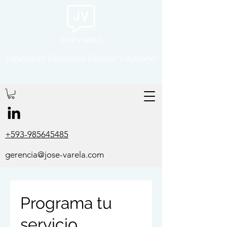
Experto en Comercio Exterior y Aduana
+593-985645485
gerencia@jose-varela.com
Programa tu
servicio