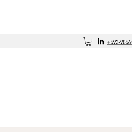
rior y Aduana
+593-9856