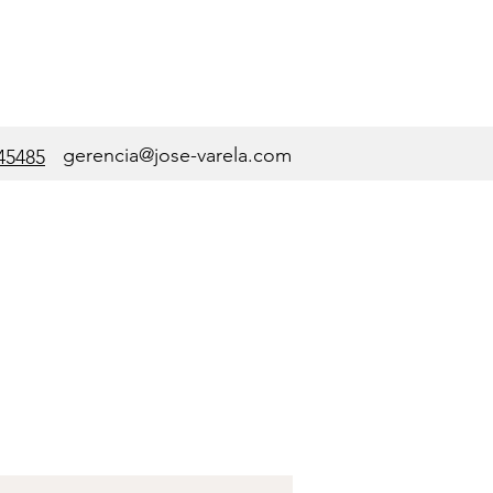
gerencia@jose-varela.com
45485