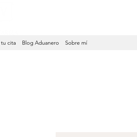
Experto en Comercio Exte
tu cita
Blog Aduanero
Sobre mí